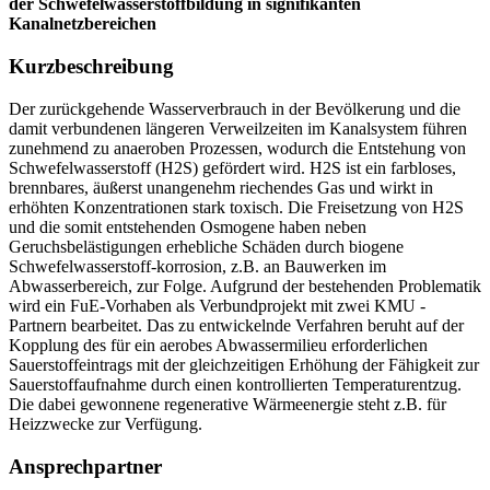
der Schwefelwasserstoffbildung in signifikanten
Kanalnetzbereichen
Kurzbeschreibung
Der zurückgehende Wasserverbrauch in der Bevölkerung und die
damit verbundenen längeren Verweilzeiten im Kanalsystem führen
zunehmend zu anaeroben Prozessen, wodurch die Entstehung von
Schwefelwasserstoff (H2S) gefördert wird. H2S ist ein farbloses,
brennbares, äußerst unangenehm riechendes Gas und wirkt in
erhöhten Konzentrationen stark toxisch. Die Freisetzung von H2S
und die somit entstehenden Osmogene haben neben
Geruchsbelästigungen erhebliche Schäden durch biogene
Schwefelwasserstoff-korrosion, z.B. an Bauwerken im
Abwasserbereich, zur Folge. Aufgrund der bestehenden Problematik
wird ein FuE-Vorhaben als Verbundprojekt mit zwei KMU -
Partnern bearbeitet. Das zu entwickelnde Verfahren beruht auf der
Kopplung des für ein aerobes Abwassermilieu erforderlichen
Sauerstoffeintrags mit der gleichzeitigen Erhöhung der Fähigkeit zur
Sauerstoffaufnahme durch einen kontrollierten Temperaturentzug.
Die dabei gewonnene regenerative Wärmeenergie steht z.B. für
Heizzwecke zur Verfügung.
Ansprechpartner