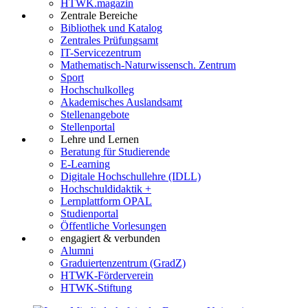
HTWK.magazin
Zentrale Bereiche
Bibliothek und Katalog
Zentrales Prüfungsamt
IT-Servicezentrum
Mathematisch-Naturwissensch. Zentrum
Sport
Hochschulkolleg
Akademisches Auslandsamt
Stellenangebote
Stellenportal
Lehre und Lernen
Beratung für Studierende
E-Learning
Digitale Hochschullehre (IDLL)
Hochschuldidaktik +
Lernplattform OPAL
Studienportal
Öffentliche Vorlesungen
engagiert & verbunden
Alumni
Graduiertenzentrum (GradZ)
HTWK-Förderverein
HTWK-Stiftung