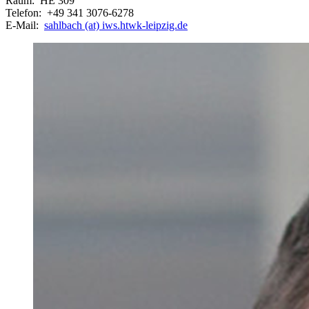
Raum: HE 309
Telefon: +49 341 3076-6278
E-Mail:
sahlbach (at) iws.htwk-leipzig.de