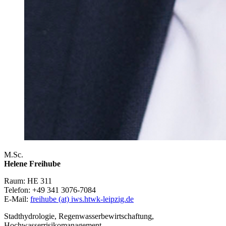
M.Sc.
Helene Freihube
Raum: HE 311
Telefon: +49 341 3076-7084
E-Mail:
freihube (at) iws.htwk-leipzig.de
Stadthydrologie, Regenwasserbewirtschaftung,
Hochwasserrisikomanagement